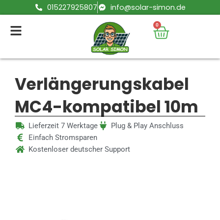
Zum
015227925807
info@solar-simon.de
Inhalt
0
Warenko
springen
Verlängerungskabel
MC4-kompatibel 10m
Lieferzeit 7 Werktage
Plug & Play Anschluss
Einfach Stromsparen
Kostenloser deutscher Support