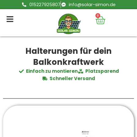
Zum
015227925807
info@solar-simon.de
Inhalt
0
Warenko
springen
Halterungen für dein
Balkonkraftwerk
Einfach zu montieren
Platzsparend
Schneller Versand