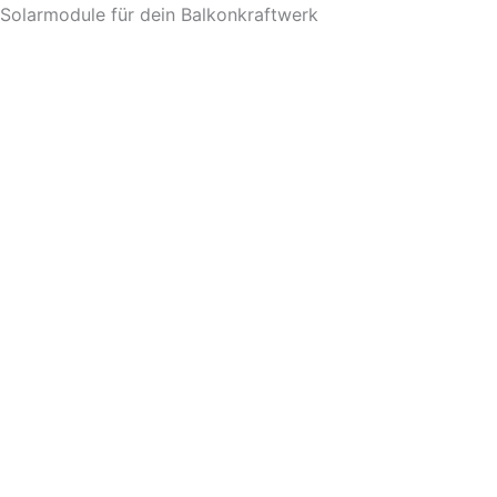
Zum
Solarmodule für dein Balkonkraftwerk
Inhalt
springen