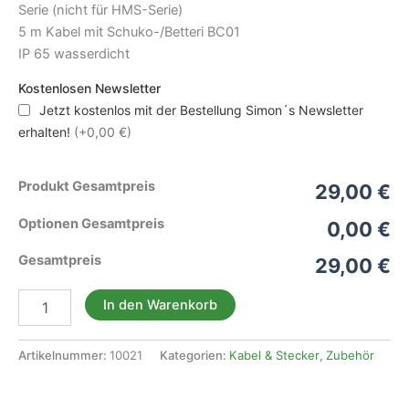
Serie (nicht für HMS-Serie)
5 m Kabel mit Schuko-/Betteri BC01
IP 65 wasserdicht
Kostenlosen Newsletter
Jetzt kostenlos mit der Bestellung Simon´s Newsletter
erhalten!
(+0,00 €)
Produkt Gesamtpreis
29,00 €
Optionen Gesamtpreis
0,00 €
Gesamtpreis
29,00 €
Schukokabel
In den Warenkorb
BC01
5m
für
Artikelnummer:
10021
Kategorien:
Kabel & Stecker
,
Zubehör
HM
Menge