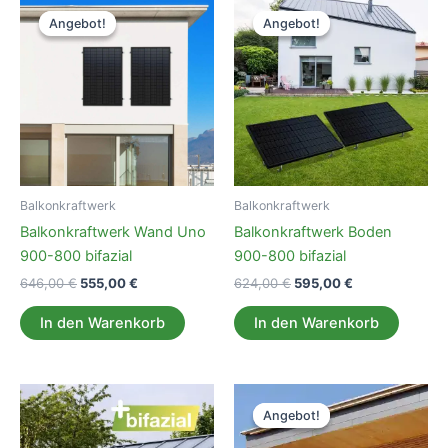
Angebot!
Angebot!
Angebot!
Angebot!
Balkonkraftwerk
Balkonkraftwerk
Balkonkraftwerk Wand Uno
Balkonkraftwerk Boden
900-800 bifazial
900-800 bifazial
Ursprünglicher
Aktueller
Ursprünglicher
Aktueller
646,00
€
555,00
€
624,00
€
595,00
€
Preis
Preis
Preis
Preis
war:
ist:
war:
ist:
In den Warenkorb
In den Warenkorb
646,00 €
555,00 €.
624,00 €
595,00 €.
Angebot!
Angebot!