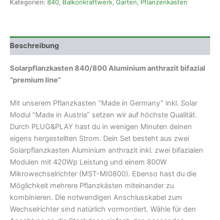
Kategorien:
840
,
Balkonkraftwerk
,
Garten
,
Pflanzenkasten
bifazial
premium
line
Menge
Beschreibung
Solarpflanzkasten 840/800 Aluminium anthrazit bifazial
“premium line”
Mit unserem Pflanzkasten “Made in Germany” inkl. Solar
Modul “Made in Austria” setzen wir auf höchste Qualität.
Durch PLUG&PLAY hast du in wenigen Minuten deinen
eigens hergestellten Strom. Dein Set besteht aus zwei
Solarpflanzkasten Aluminium anthrazit inkl. zwei bifazialen
Modulen mit 420Wp Leistung und einem 800W
Mikrowechselrichter (MST-MI0800). Ebenso hast du die
Möglichkeit mehrere Pflanzkästen miteinander zu
kombinieren. Die notwendigen Anschlusskabel zum
Wechselrichter sind natürlich vormontiert. Wähle für den