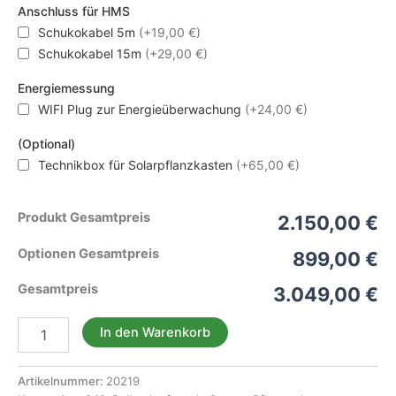
Anschluss für HMS
Schukokabel 5m
(+19,00 €)
Schukokabel 15m
(+29,00 €)
Energiemessung
WIFI Plug zur Energieüberwachung
(+24,00 €)
(Optional)
Technikbox für Solarpflanzkasten
(+65,00 €)
Produkt Gesamtpreis
2.150,00 €
Optionen Gesamtpreis
899,00 €
Gesamtpreis
3.049,00 €
Solarpflanzkasten
In den Warenkorb
840-
800
Aluminium
Artikelnummer:
20219
anthrazit