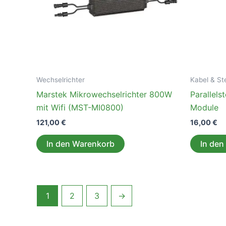
Wechselrichter
Kabel & St
Marstek Mikrowechselrichter 800W
Parallel
mit Wifi (MST-MI0800)
Module
121,00
€
16,00
€
In den Warenkorb
In den
1
2
3
→