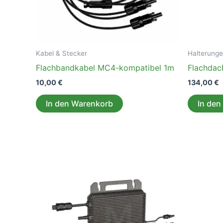
Kabel & Stecker
Halterung
Flachbandkabel MC4-kompatibel 1m
Flachdach
10,00
€
134,00
€
In den Warenkorb
In den