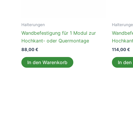
Halterungen
Halterung
Wandbefestigung für 1 Modul zur
Wandbefe
Hochkant- oder Quermontage
Hochkant
88,00
€
114,00
€
In den Warenkorb
In den