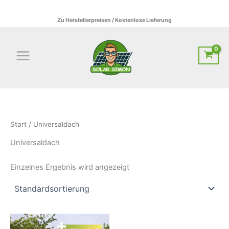
Zum
01522795807 I info@solar-simon.de
Inhalt
Zu Herstellerpreisen / Kostenlose Lieferung
springen
Start
/ Universaldach
Universaldach
Einzelnes Ergebnis wird angezeigt