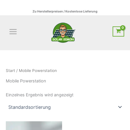
Zum
01522795807 I info@solar-simon.de
Inhalt
Zu Herstellerpreisen / Kostenlose Lieferung
springen
Start
/ Mobile Powerstation
Mobile Powerstation
Einzelnes Ergebnis wird angezeigt