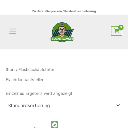
Zum
01522795807 I info@solar-simon.de
Inhalt
Zu Herstellerpreisen / Kostenlose Lieferung
springen
Start
/ Flachdachaufsteller
Flachdachaufsteller
Einzelnes Ergebnis wird angezeigt