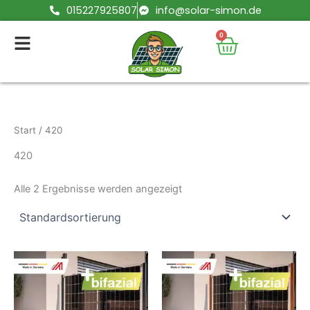
Zum
015227925807
info@solar-simon.de
Inhalt
0
Warenko
springen
Start
/ 420
420
Alle 2 Ergebnisse werden angezeigt